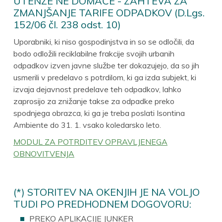
UTENZE NE DOMAČE - ZAHTEVA ZA
ZMANJŠANJE TARIFE ODPADKOV (D.Lgs.
152/06 čl. 238 odst. 10)
Uporabniki, ki niso gospodinjstva in so se odločili, da
bodo odložili reciklabilne frakcije svojih urbanih
odpadkov izven javne službe ter dokazujejo, da so jih
usmerili v predelavo s potrdilom, ki ga izda subjekt, ki
izvaja dejavnost predelave teh odpadkov, lahko
zaprosijo za znižanje takse za odpadke preko
spodnjega obrazca, ki ga je treba poslati Isontina
Ambiente do 31. 1. vsako koledarsko leto.
MODUL ZA POTRDITEV OPRAVLJENEGA
OBNOVITVENJA
(*) STORITEV NA OKENJIH JE NA VOLJO
TUDI PO PREDHODNEM DOGOVORU:
PREKO APLIKACIJE JUNKER