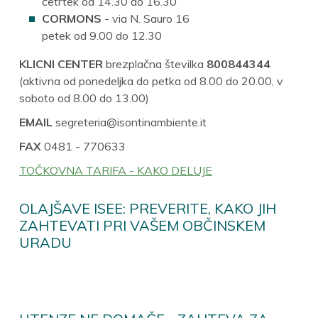
četrtek od 14.30 do 16.30
CORMONS
- via N. Sauro 16
petek od 9.00 do 12.30
KLICNI CENTER
brezplačna številka
800844344
(aktivna od ponedeljka do petka od 8.00 do 20.00, v
soboto od 8.00 do 13.00)
EMAIL
segreteria@isontinambiente.it
FAX
0481 - 770633
TOČKOVNA TARIFA - KAKO DELUJE
OLAJŠAVE ISEE: PREVERITE, KAKO JIH
ZAHTEVATI PRI VAŠEM OBČINSKEM
URADU