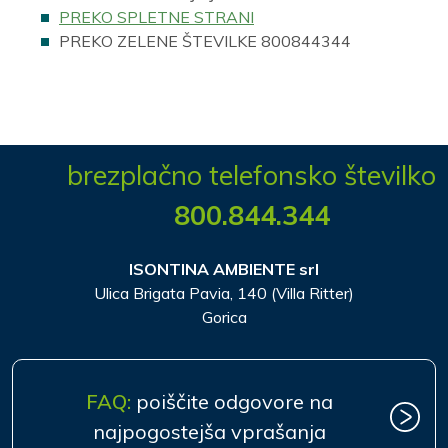
PREKO SPLETNE STRANI
PREKO ZELENE ŠTEVILKE 800844344
brezplačno telefonsko številko
800.844.344
ISONTINA AMBIENTE srl
Ulica Brigata Pavia, 140 (Villa Ritter)
Gorica
FAQ:
poiščite odgovore na
najpogostejša vprašanja