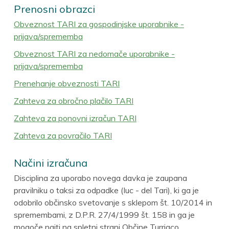
Prenosni obrazci
Obveznost TARI za gospodinjske uporabnike -
prijava/sprememba
Obveznost TARI za nedomače uporabnike -
prijava/sprememba
Prenehanje obveznosti TARI
Zahteva za obročno plačilo TARI
Zahteva za ponovni izračun TARI
Zahteva za povračilo TARI
Načini izračuna
Disciplina za uporabo novega davka je zaupana
pravilniku o taksi za odpadke (Iuc - del Tari), ki ga je
odobrilo občinsko svetovanje s sklepom št. 10/2014 in
spremembami, z D.P.R. 27/4/1999 št. 158 in ga je
mogoče najti na spletni strani Občine Turriaco.