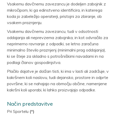
Vsakemu davčnemu zavezancu je dodeljen zabojnik z
mikročipom, ki ga edinstveno identificira, in katerega
koda jo zabeležijo operaterji, pristojni za zbiranje, ob
vsakem praznjenju.
Vsakemu davčnemu zavezancu, tudi v odsotnosti
oddajanja ali neprevzema zabojnika, in kot odvračilo za
neprimerno ravnanje z odpadki, se letno zaračuna
minimalno število praznjenj (minimalni prag oddajanja),
ki se šteje za skladno s potrošniškimi navadami in na
podlagi članov gospodinjstva.
Plačilo dajatve je dolžan tisti, ki ima v lasti ali zadržuje, v
kakršnem koli naslovu, tudi dejansko, prostore in odprte
površine, ki se nahajajo na območju občine, namenjene
kakršni koli uporabi, ki lahko proizvajajo odpadke.
Način predstavitve
Pri Sportelu
(*)