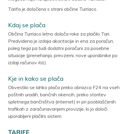
Tarifa je določena s strani občine Turriaco.
Kdaj se plača
Občina Turriaco letno določa roke za plačilo Tari.
Predvidena je izdaja akontacije in ena za poračun,
poleg tega pa tudi dodatni poračuni za posebne
situacije (prenehanja, prevzemi, nove uporabnike po
izdaji računov itd.)
Kje in kako se plača
Obvestilo se lahko plača preko obrazca F24 na vseh
poštnih uradih, bančnih okencih, preko storitev
spletnega bančništva (internet) in pri pooblaščenih
trafikah z zaračunavanjem provizije, ki jo določi
uporabljeni plačilni sistem.
TARIFE