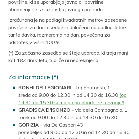
površine, ki se uporabljajo javno ali površine,
obremenjene s služnostjo javnega prehoda.
Izračunana je na podlagi kvadratnih metrov zasedene
površine, za dni zasedbe in določena na podlagi letne
tarife davka, razmeroma na dan, povečana za
odstotek v višini 100 %.
(*) Za začasno zasedbo se šteje uporaba, ki traja manj
kot 183 dni v letu, tudi če ni neprekinjena.
Za informacije (
*)
RONHI DEI LEGIONARI
- trg Enotnosti, 1
sreda od 9.00 do 12.30 in od 14.30 do 16.30
(od
14.30 do 15.30 samo po predhodni rezervaciji #)
GRADISCA D'ISONZO
- via della Campagnola, 1
torek od 9.00 do 12.30 in od 14.30 do 16.30
GORIZIA
- via De Gasperi 43
ponedeljek od 9.00 do 12.30 in od 14.30 do 16.30