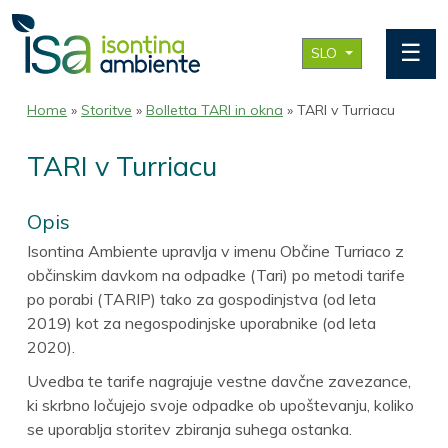
☰
SLO
Home
»
Storitve
»
Bolletta TARI in okna
» TARI v Turriacu
TARI v Turriacu
Opis
Isontina Ambiente upravlja v imenu Občine Turriaco z
občinskim davkom na odpadke (Tari) po metodi tarife
po porabi (TARIP) tako za gospodinjstva (od leta
2019) kot za negospodinjske uporabnike (od leta
2020).
Uvedba te tarife nagrajuje vestne davčne zavezance,
ki skrbno ločujejo svoje odpadke ob upoštevanju, koliko
se uporablja storitev zbiranja suhega ostanka.