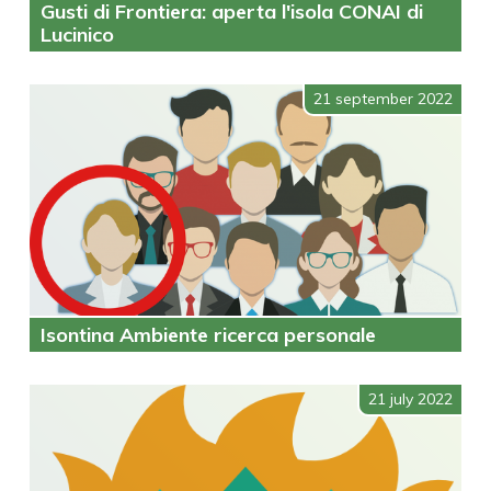
Gusti di Frontiera: aperta l'isola CONAI di
Lucinico
21 september 2022
Isontina Ambiente ricerca personale
21 july 2022