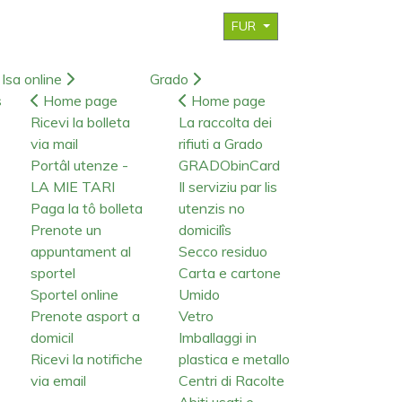
FUR
Isa online
Grado
s
Home page
Home page
Ricevi la bolleta
La raccolta dei
via mail
rifiuti a Grado
Portâl utenze -
GRADObinCard
LA MIE TARI
Il serviziu par lis
Paga la tô bolleta
utenzis no
Prenote un
domicilîs
appuntament al
Secco residuo
sportel
Carta e cartone
Sportel online
Umido
Prenote asport a
Vetro
domicil
Imballaggi in
Ricevi la notifiche
plastica e metallo
via email
Centri di Racolte
Abiti usati e