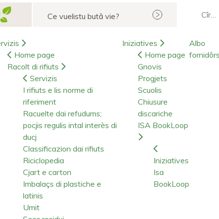
Cerca
rvizis
Iniziatives
Albo
Home page
Home page
fornidôr
Racolt di rifiuts
Gnovis
Servizis
Progjets
I rifiuts e lis norme di
Scuolis
riferiment
Chiusure
Racuelte dai refudums;
discariche
pocjis regulis intal interès di
ISA BookLoop
ducj
Classificazion dai rifiuts
Riciclopedia
Iniziatives
Cjart e carton
Isa
Imbalaçs di plastiche e
BookLoop
latinis
Umit
Secc residui