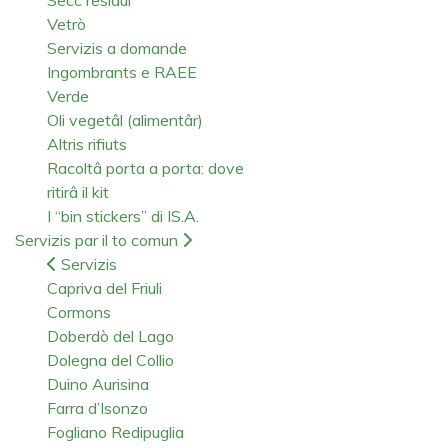
Vetrò
Servizis a domande
Ingombrants e RAEE
Verde
Oli vegetâl (alimentâr)
Altris rifiuts
Racoltâ porta a porta: dove
ritirâ il kit
I “bin stickers” di IS.A.
Servizis par il to comun
Servizis
Capriva del Friuli
Cormons
Doberdò del Lago
Dolegna del Collio
Duino Aurisina
Farra d’Isonzo
Fogliano Redipuglia