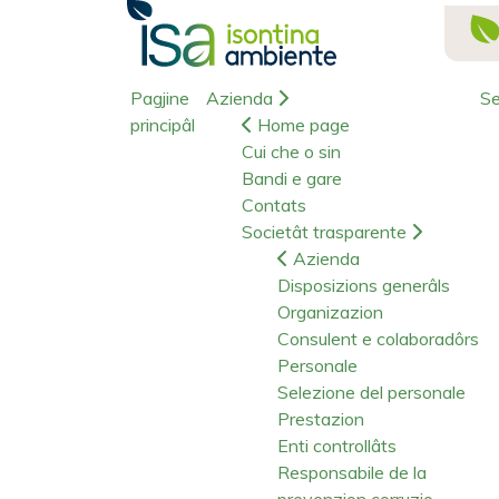
Pagjine
Azienda
Se
principâl
Home page
Cui che o sin
Bandi e gare
Contats
Societât trasparente
Azienda
Disposizions generâls
Organizazion
Consulent e colaboradôrs
Personale
Selezione del personale
Prestazion
Enti controllâts
Responsabile de la
prevenzion corruzio