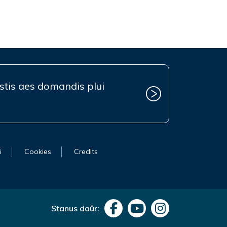
estis aes domandis plui
i
Cookies
Credits
Stanus daûr: