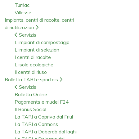
Turriac
Villesse
Impiants, centri di racolte, centri
di riutilizazion
Servizis
L'impiant di compostagjo
L'impiant di selezion
I centri di racolte
L'isole ecologiche
Il centri di riuso
Bolletta TARI e sporteis
Servizis
Bolletta Online
Pagaments e mudel F24
Il Bonus Social
La TARI a Capriva dal Friul
La TARI a Cormons
La TARI a Doberdò dal laghi
La TARI a Dolegna dal