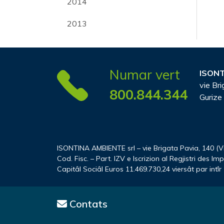
2014
2013
Numar vert
ISONT
vie Bri
800.844.344
Gurize
ISONTINA AMBIENTE srl – vie Brigata Pavia, 140 (Vil
Cod. Fisc. – Part. IZV e Iscrizion al Regjistri des I
Capitâl Sociâl Euros 11.469.730,24 viersât par intîr
Contats