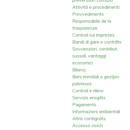
Attività e procedimenti
Provvediments
Responsabile de la
trasparenze
Controli sui impreses
Bandi di gare e contrâts
Sovvenzion, contribut,
sussidi, vantaggi
economici
Bilancj
Beni immòbili e gestjon
patrimoni
Controli e rilievi
Servizis erogâts
Pagaments
Informazioni ambientali
Altris contignûts
Accesso civich