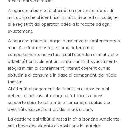
racolte dal secc residui.
A ogni contribuente è abbinât un contenitor dotât di
microchip che al identifìca in mût univoc e il cui còdighe
al è registrât dai operatori adêti a la racolte ad ogni
svuotament.
A ogni contribuente, ancje in assenza di conferiments o
mancât ritîr dal mastel, e come deterrent a
comportaments no virtuôs cual l'abandon di rifiuts, al è
addebitât annualment un numar minim di svuotaments
(soglia minim di conferiment) ritenût coerent cun lis
abitudinis di consum e in base ai componenti dal nûcle
familjar.
Al è tenût al pagament dal tribût chi al possed o al
detien, a cualsiasi titul ancje di fat, locals e areis
scoperte ubicate tal teritorie comunal, a cualsiasi us
destinâts, suscetîfs di prodûr rifiuts urbans.
La gestione dal tribût al resta in cîr a Isontina Ambiente
su la base des vigents disposizions in mateire.