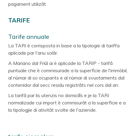
pagament utilizât.
TARIFE
Tarife annuale
La TARI è corrisposta in base a la tipologie di tariffa
aplicade par l'anu solâr.
A Mariano dal Friûl ai è aplicade la TARIP - tarifâ
puntuale che è commisurade a la superfìcie de l'immòbil,
al nùmar di so ocupants e al nùmar di svuotaments dal
contenidor dal secc residu registrâts nel cors dal an.
La tarifâ par lis utenzis no domicilîs e je la TARI
normalizade cui import è commisurât a la superfìcie e a
la tipologjie di ativitât svolte de l'aziende.