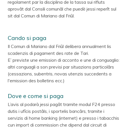
regolament par la disciplina de la tassa sui rifiuts
aprovât dal Consili comunâl che puedè jessi reperît sul
sit dal Comun di Mariano dal Friûl.
Cando si paga
Il Comun di Mariano dal Friûl delibera annualment lis
scadenzis di pagament des rate de Tari.
E’ previste une emission di acconto e une di conguaglio:
altri conguagli a son previsi par situazions particolârs
(cessazions, subentris, novas utenzis succedents a
l'emission des bolletins ecc.)
Dove e come si paga
L’avis al podarà jessi pagât tramite modul F24 presso
dutis i ufîcis postâls, i sportelis bancârs, tramite i
servizis di home banking (internet) e presso i tabacchis
cun import di commission che dipend dal circuit di