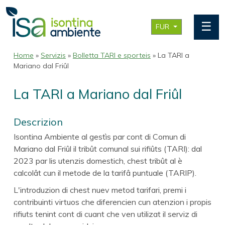
☰
FUR
Home
»
Servizis
»
Bolletta TARI e sporteis
» La TARI a
Mariano dal Friûl
La TARI a Mariano dal Friûl
Descrizion
Isontina Ambiente al gestìs par cont di Comun di
Mariano dal Friûl il tribût comunal sui rifiûts (TARI): dal
2023 par lis utenzis domestich, chest tribût al è
calcolât cun il metode de la tarifâ puntuale (TARIP).
L'introduzion di chest nuev metod tarifari, premi i
contribuinti virtuos che diferencien cun atenzion i propis
rifiuts tenint cont di cuant che ven utilizat il serviz di