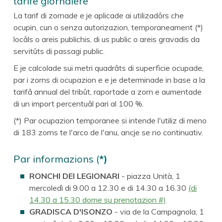
tarife giornalere
La tarif di zornade e je aplicade ai utilizadôrs che
ocupin, cun o senza autorizazion, temporaneament (*)
locâls o areis publichis, di us public o areis gravadis da
servitûts di passagi public.
E je calcolade sui metri quadrâts di superfìcie ocupade,
par i zorns di ocupazion e e je determinade in base a la
tarifâ annual del tribût, raportade a zorn e aumentade
di un import percentuâl pari al 100 %.
(*) Par ocupazion temporanee si intende l'utiliz di meno
di 183 zorns te l'arco de l'anu, ancje se no continuativ.
Par informazions (
*)
RONCHI DEI LEGIONARI
- piazza Unità, 1
mercoledì di 9.00 a 12.30 e di 14.30 a 16.30
(di
14.30 a 15.30 dome su prenotazion #)
GRADISCA D'ISONZO
- via de la Campagnola, 1