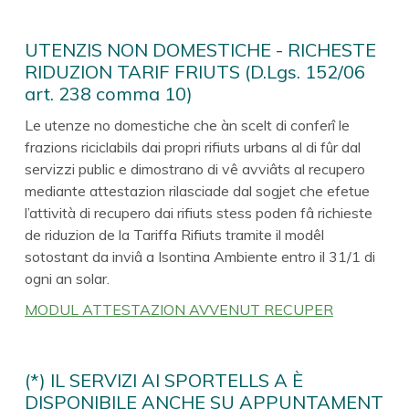
UTENZIS NON DOMESTICHE - RICHESTE
RIDUZION TARIF FRIUTS (D.Lgs. 152/06
art. 238 comma 10)
Le utenze no domestiche che àn scelt di conferî le
frazions riciclabils dai propri rifiuts urbans al di fûr dal
servizzi public e dimostrano di vê avviâts al recupero
mediante attestazion rilasciade dal sogjet che efetue
l’attività di recupero dai rifiuts stess poden fâ richieste
de riduzion de la Tariffa Rifiuts tramite il modêl
sotostant da inviâ a Isontina Ambiente entro il 31/1 di
ogni an solar.
MODUL ATTESTAZION AVVENUT RECUPER
(*) IL SERVIZI AI SPORTELLS A È
DISPONIBILE ANCHE SU APPUNTAMENT