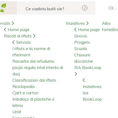
Cerca
rvizis
Iniziatives
Albo
Home page
Home page
fornidôr
Racolt di rifiuts
Gnovis
Servizis
Progjets
I rifiuts e lis norme di
Scuolis
riferiment
Chiusure
Racuelte dai refudums;
discariche
pocjis regulis intal interès di
ISA BookLoop
ducj
Classificazion dai rifiuts
Riciclopedia
Iniziatives
Cjart e carton
Isa
Imbalaçs di plastiche e
BookLoop
latinis
Umit
Secc residui