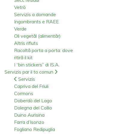
Vetrò
Servizis a domande
Ingombrants e RAEE
Verde
Oli vegetâl (alimentâr)
Altris rifiuts
Racoltâ porta a porta: dove
ritirâ il kit
I “bin stickers” di IS.A.
Servizis par il to comun
Servizis
Capriva del Friuli
Cormons
Doberdò del Lago
Dolegna del Collio
Duino Aurisina
Farra d’Isonzo
Fogliano Redipuglia