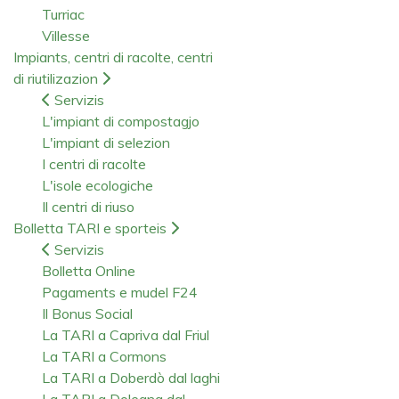
Turriac
Villesse
Impiants, centri di racolte, centri
di riutilizazion
Servizis
L'impiant di compostagjo
L'impiant di selezion
I centri di racolte
L'isole ecologiche
Il centri di riuso
Bolletta TARI e sporteis
Servizis
Bolletta Online
Pagaments e mudel F24
Il Bonus Social
La TARI a Capriva dal Friul
La TARI a Cormons
La TARI a Doberdò dal laghi
La TARI a Dolegna dal