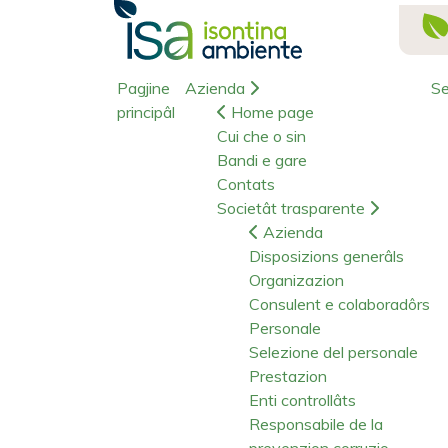
Pagjine
Azienda
Se
principâl
Home page
Cui che o sin
Bandi e gare
Contats
Societât trasparente
Azienda
Disposizions generâls
Organizazion
Consulent e colaboradôrs
Personale
Selezione del personale
Prestazion
Enti controllâts
Responsabile de la
prevenzion corruzio