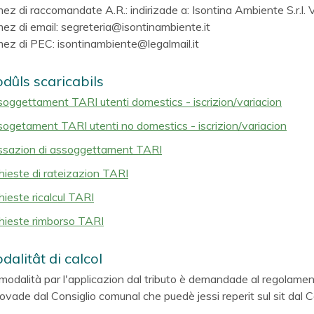
ez di raccomandate A.R.: indirizade a: Isontina Ambiente S.r.l.
ez di email: segreteria@isontinambiente.it
ez di PEC: isontinambiente@legalmail.it
dûls scaricabils
oggettament TARI utenti domestics - iscrizion/variacion
ogetament TARI utenti no domestics - iscrizion/variacion
sazion di assoggettament TARI
hieste di rateizazion TARI
hieste ricalcul TARI
hieste rimborso TARI
dalitât di calcol
modalità par l'applicazion dal tributo è demandade al regolament p
ovade dal Consiglio comunal che puedè jessi reperit sul sit dal 