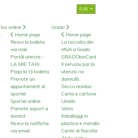
FUR
Isa online
Grado
s
Home page
Home page
Ricevi la bolleta
La raccolta dei
via mail
rifiuti a Grado
Portâl utenze -
GRADObinCard
LA MIE TARI
Il serviziu par lis
Paga la tô bolleta
utenzis no
Prenote un
domicilîs
appuntament al
Secco residuo
sportel
Carta e cartone
Sportel online
Umido
Prenote asport a
Vetro
domicil
Imballaggi in
Ricevi la notifiche
plastica e metallo
via email
Centri di Racolte
Abiti usati e