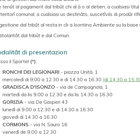
è tenût al pagament dal tribût chi al à o al detien, a cualsiasi titu
 teritorî comunal, a cualsiasi us destinâts, suscetîvils di prodûr rif
gestione dal tribût al resta in cîr a Isontina Ambiente su la base
titolaritât dal tribût e dal Comun.
dalitât di presentazion
sso il Sportel
(*)
:
RONCHI DEI LEGIONARI
- piazza Unità, 1
mercoledì di 9.00 a 12.30 e di 14.30 a 16.30
(di 14.30 a 15.3
GRADISCA D'ISONZO
- via de Campagnola, 1
martedì da lis 9.00 a 12.30 e da lis 14.30 a 16.30
GORIZIA
- via De Gasperi 43
lunedì di 9.00 a 12.30 e di 14.30 a 16.30
giovedì di 14.30 a 16.30
CORMONS
- via N. Sauro 16
venerdì de 9.00 a 12.30