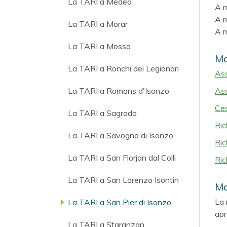
La TARI a Medea
A m
A m
La TARI a Morar
A m
La TARI a Mossa
Mo
La TARI a Ronchi dei Legionari
Ass
La TARI a Romans d'Isonzo
Ass
Ces
La TARI a Sagrado
Ric
La TARI a Savogna di Isonzo
Ric
La TARI a San Florjan dal Colli
Ric
La TARI a San Lorenzo Isontin
Mo
La 
La TARI a San Pier di Isonzo
apr
La TARI a Staranzan