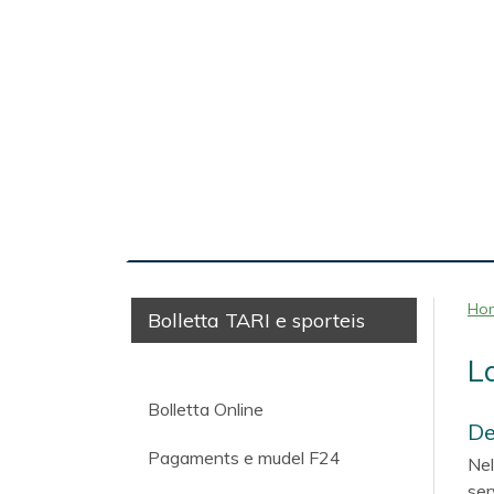
Ho
Bolletta TARI e sporteis
L
Bolletta Online
De
Pagaments e mudel F24
Nel
ser