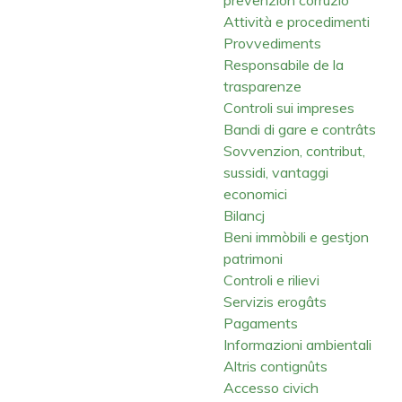
Attività e procedimenti
Provvediments
Responsabile de la
trasparenze
Controli sui impreses
Bandi di gare e contrâts
Sovvenzion, contribut,
sussidi, vantaggi
economici
Bilancj
Beni immòbili e gestjon
patrimoni
Controli e rilievi
Servizis erogâts
Pagaments
Informazioni ambientali
Altris contignûts
Accesso civich