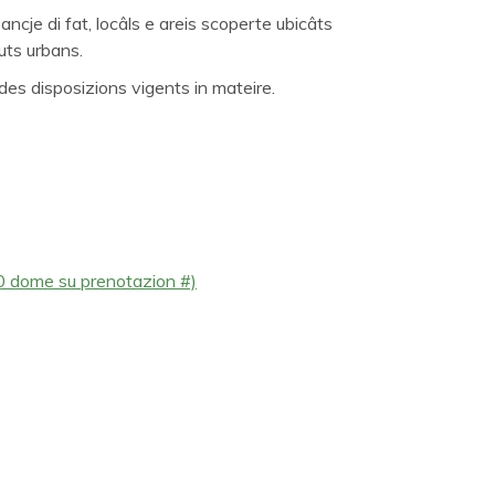
l ancje di fat, locâls e areis scoperte ubicâts
iuts urbans.
 des disposizions vigents in mateire.
0 dome su prenotazion #)