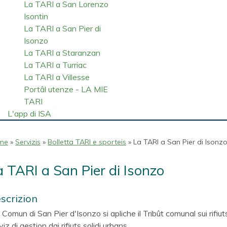
La TARI a San Lorenzo
Isontin
La TARI a San Pier di
Isonzo
La TARI a Staranzan
La TARI a Turriac
La TARI a Villesse
Portâl utenze - LA MIE
TARI
L'app di ISA
me
»
Servizis
»
Bolletta TARI e sporteis
» La TARI a San Pier di Isonz
a TARI a San Pier di Isonzo
scrizion
 Comun di San Pier d'Isonzo si apliche il Tribût comunal sui rifiuts
viz di gestion dai rifiuts solidi urbans.