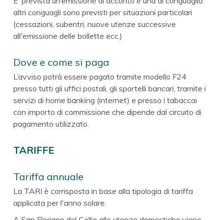
E’ prevista un’emissione di acconto e una di conguaglio:
altri conguagli sono previsti per situazioni particolari
(cessazioni, subentri, nuove utenze successive
all'emissione delle bollette ecc.)
Dove e come si paga
L’avviso potrà essere pagato tramite modello F24
presso tutti gli uffici postali, gli sportelli bancari, tramite i
servizi di home banking (internet) e presso i tabaccai
con importo di commissione che dipende dal circuito di
pagamento utilizzato.
TARIFFE
Tariffa annuale
La TARI è corrisposta in base alla tipologia di tariffa
applicata per l'anno solare.
A San Floriano del Collio alle utenze domestiche viene