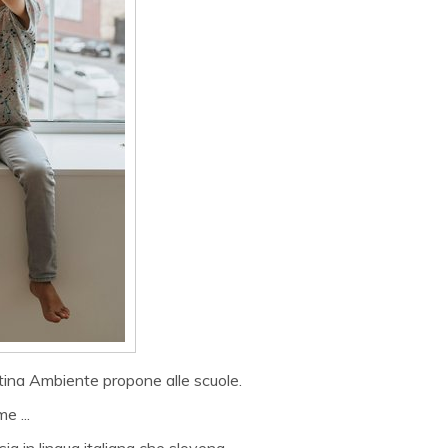
ntina Ambiente propone alle scuole.
e ...
sia in lingua italiana che slovena.