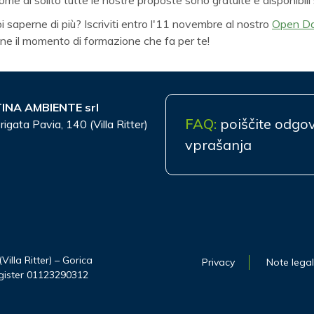
i saperne di più? Iscriviti entro l'11 novembre al nostro
Open D
ine il momento di formazione che fa per te!
INA AMBIENTE srl
FAQ:
poiščite odgo
rigata Pavia, 140 (Villa Ritter)
vprašanja
illa Ritter) – Gorica
Privacy
Note legal
register 01123290312