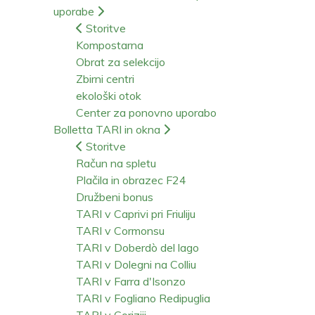
uporabe
Storitve
Kompostarna
Obrat za selekcijo
Zbirni centri
ekološki otok
Center za ponovno uporabo
Bolletta TARI in okna
Storitve
Račun na spletu
Plačila in obrazec F24
Družbeni bonus
TARI v Caprivi pri Friuliju
TARI v Cormonsu
TARI v Doberdò del lago
TARI v Dolegni na Colliu
TARI v Farra d'Isonzo
TARI v Fogliano Redipuglia
TARI v Goriziji