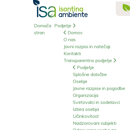
Domača
Podjetje
stran
Domov
O nas
Javni razpisi in natečaji
Kontakti
Transparentno podjetje
Podjetje
Splošne določbe
Osebje
Javne razpise in pogodbe
Organizacija
Svetovalci in sodelavci
Izbira osebja
Učinkovitost
Nadzorovani subjekti
Odgovorna oseba za