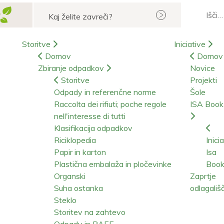
Iskanje
Storitve
Iniciative
Domov
Domov
Zbiranje odpadkov
Novice
Storitve
Projekti
Odpady in referenčne norme
Šole
Raccolta dei rifiuti; poche regole
ISA Boo
nell'interesse di tutti
Klasifikacija odpadkov
Riciklopedia
Inici
Papir in karton
Isa
Plastična embalaža in pločevinke
Boo
Organski
Zaprtje
Suha ostanka
odlagališ
Steklo
Storitev na zahtevo
Odpady in RAEE