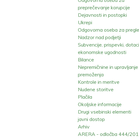
preprečevanje korupcije
Dejavnosti in postopki
Ukrepi
Odgovorna oseba za pregl
Nadzor nad podjetji
Subvencije, prispevki, dotaci
ekonomske ugodnosti
Bilance
Nepremičnine in upravljanje
premoženja
Kontrole in meritve
Nudene storitve
Plačila
Okoljske informacije
Drugi vsebinski elementi
javni dostop
Arhiv
ARERA - odločba 444/20