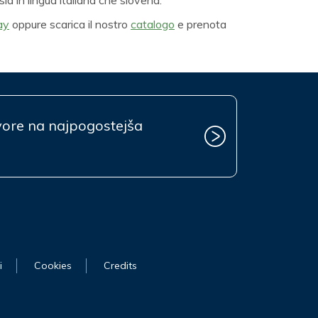
ay
oppure scarica il nostro
catalogo
e prenota
vore na najpogostejša
i
Cookies
Credits