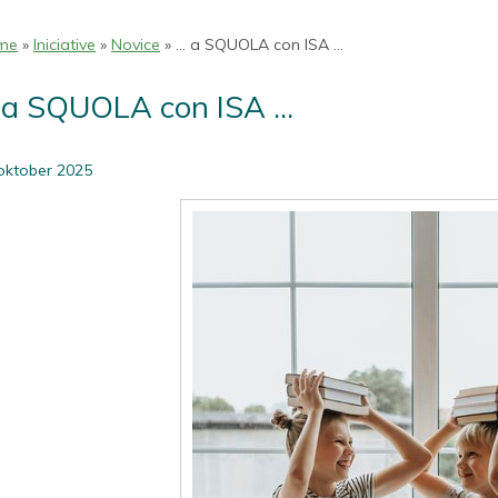
me
»
Iniciative
»
Novice
» ... a SQUOLA con ISA ...
. a SQUOLA con ISA ...
oktober 2025