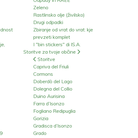
Zeleno
Rastlinsko olje (živilsko)
Drugi odpadki
ednost
Zbiranje od vrat do vrat: kje
prevzeti komplet
je,
I "bin stickers" di IS.A.
Storitve za tvoje občine
Storitve
Capriva del Friuli
Cormons
Doberdò del Lago
Dolegna del Collio
Duino Aurisina
Farra d’Isonzo
Fogliano Redipuglia
Gorizia
Gradisca d’Isonzo
19
Grado