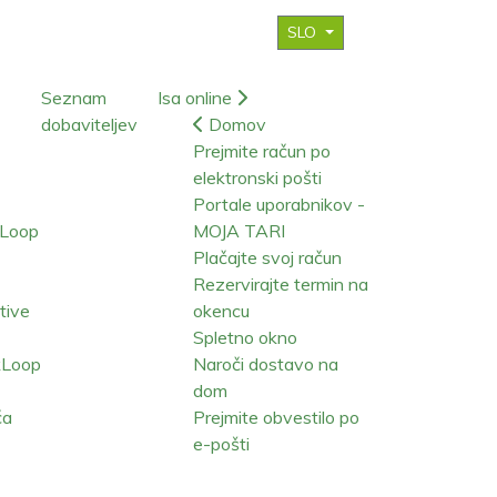
SLO
Seznam
Isa online
dobaviteljev
Domov
Prejmite račun po
elektronski pošti
Portale uporabnikov -
kLoop
MOJA TARI
Plačajte svoj račun
Rezervirajte termin na
ative
okencu
Spletno okno
kLoop
Naroči dostavo na
dom
ča
Prejmite obvestilo po
e-pošti