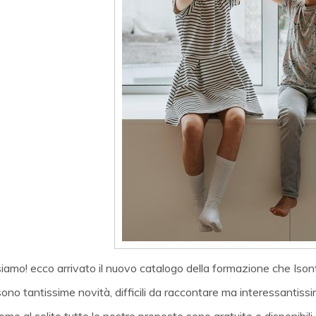
siamo! ecco arrivato il nuovo catalogo della formazione che Iso
sono tantissime novità, difficili da raccontare ma interessantissim
ome al solito tutte le nostre proposte sono gratuite e disponibili 