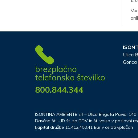
Vuo
onl
ISONT
Ulica B
Gorica
brezplačno
telefonsko številko
800.844.344
ISONTINA AMBIENTE srl – Ulica Brigata Pavia, 140 (V
Davčna št. – ID št. za DDV in št. vpisa v poslovni 
kapital družbe 11.412.450,41 Eur v celoti vplačan